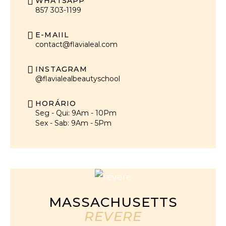
WHATSAPP
857 303-1199
E-MAIIL
contact@flavialeal.com
INSTAGRAM
@flavialealbeautyschool
HORÁRIO
Seg - Qui: 9Am - 10Pm
Sex - Sab: 9Am - 5Pm
MASSACHUSETTS
REVERE