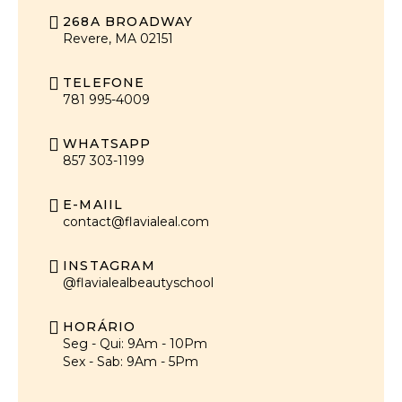
268A BROADWAY
Revere, MA 02151
TELEFONE
781 995-4009
WHATSAPP
857 303-1199
E-MAIIL
contact@flavialeal.com
INSTAGRAM
@flavialealbeautyschool
HORÁRIO
Seg - Qui: 9Am - 10Pm
Sex - Sab: 9Am - 5Pm