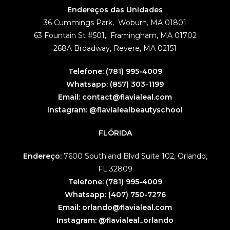
Endereços das Unidades
36 Cummings Park, Woburn, MA 01801
63 Fountain St #501, Framingham, MA 01702
268A Broadway, Revere, MA 02151
Telefone:
(781) 995-4009
Whatsapp:
(857) 303-1199
Email:
contact@flavialeal.com
Instagram:
@flavialealbeautyschool
FLÓRIDA
Endereço:
7600 Southland Blvd Suite 102, Orlando,
FL 32809
Telefone:
(781) 995-4009
Whatsapp:
(407) 750-7276
Email:
orlando@flavialeal.com
Instagram:
@flavialeal_orlando