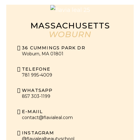
MASSACHUSETTS
WOBURN
36 CUMMINGS PARK DR
Woburn, MA 01801
TELEFONE
781 995-4009
WHATSAPP
857 303-1199
E-MAIIL
contact@flavialeal.com
INSTAGRAM
@flavialealbeautyschool