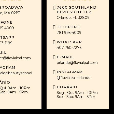
 BROADWAY
7600 SOUTHLAND
BLVD SUITE 102
e, MA 02151
Orlando, FL 32809
EFONE
TELEFONE
95-4009
781 995-4009
TSAPP
WHATSAPP
03-1199
407 750-7276
IIL
E-MAIIL
ct@flavialeal.com
orlando@flavialeal.com
TAGRAM
INSTAGRAM
ialealbeautyschool
@flavialeal_orlando
ÁRIO
HORÁRIO
 Qui: 9Am - 10Pm
 Sab: 9Am - 5Pm
Seg - Qui: 9Am - 10Pm
Sex - Sab: 9Am - 5Pm