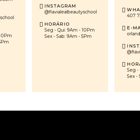
INSTAGRAM
WHA
@flavialealbeautyschool
407 7
yschool
HORÁRIO
E-MA
Seg - Qui: 9Am - 10Pm
orlan
 10Pm
Sex - Sab: 9Am - 5Pm
 5Pm
INS
@flav
HOR
Seg -
Sex -