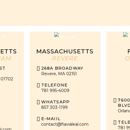
ETTS
MASSACHUSETTS
HAM
REVERE
O
ST
268A BROADWAY
Revere, MA 02151
 01702
TELEFONE
781 995-4009
760
WHATSAPP
BLVD
857 303-1199
Orlan
E-MAIIL
TEL
contact@flavialeal.com
781 9
al.com