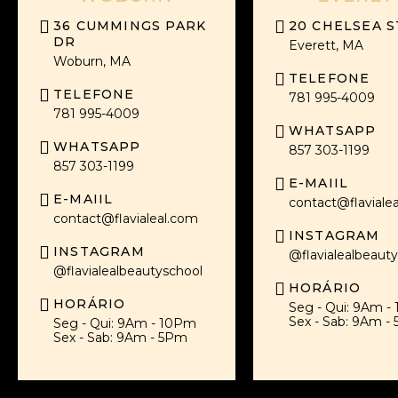
36 CUMMINGS PARK
20 CHELSEA S
DR
Everett, MA
Woburn, MA
TELEFONE
TELEFONE
781 995-4009
781 995-4009
WHATSAPP
WHATSAPP
857 303-1199
857 303-1199
E-MAIIL
E-MAIIL
contact@flaviale
contact@flavialeal.com
INSTAGRAM
INSTAGRAM
@flavialealbeaut
@flavialealbeautyschool
HORÁRIO
HORÁRIO
Seg - Qui: 9Am -
Sex - Sab: 9Am -
Seg - Qui: 9Am - 10Pm
Sex - Sab: 9Am - 5Pm