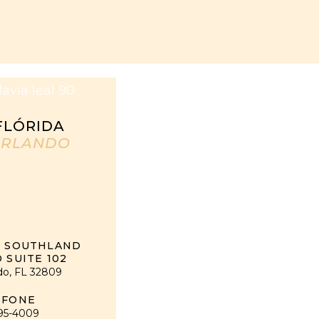
FLÓRIDA
RLANDO
0 SOUTHLAND
 SUITE 102
do, FL 32809
EFONE
95-4009