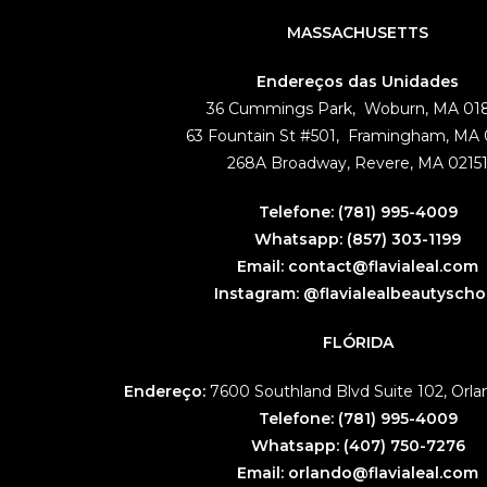
MASSACHUSETTS
Endereços das Unidades
36 Cummings Park, Woburn, MA 01
63 Fountain St #501, Framingham, MA
268A Broadway, Revere, MA 0215
Telefone:
(781) 995-4009
Whatsapp:
(857) 303-1199
Email:
contact@flavialeal.com
Instagram:
@flavialealbeautyscho
FLÓRIDA
Endereço:
7600 Southland Blvd Suite 102, Orl
Telefone:
(781) 995-4009
Whatsapp:
(407) 750-7276
Email:
orlando@flavialeal.com