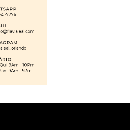
TSAPP
50-7276
IIL
do@flavialeal.com
TAGRAM
ialeal_orlando
ÁRIO
 Qui: 9Am - 10Pm
 Sab: 9Am - 5Pm