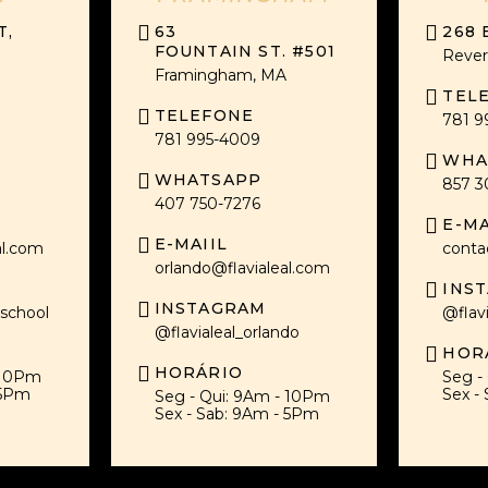
T,
63
268
FOUNTAIN ST. #501
Rever
Framingham, MA
TEL
TELEFONE
781 9
781 995-4009
WHA
WHATSAPP
857 3
407 750-7276
E-MA
E-MAIIL
al.com
conta
orlando@flavialeal.com
INS
INSTAGRAM
yschool
@flav
@flavialeal_orlando
HOR
HORÁRIO
 10Pm
Seg -
 5Pm
Sex -
Seg - Qui: 9Am - 10Pm
Sex - Sab: 9Am - 5Pm