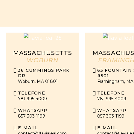
MASSACHUSETTS
MASSACHUS
WOBURN
FRAMING
36 CUMMINGS PARK
63 FOUNTAIN 
DR
#501
Woburn, MA 01801
Framingham, MA
TELEFONE
TELEFONE
781 995-4009
781 995-4009
WHATSAPP
WHATSAPP
857 303-1199
857 303-1199
E-MAIIL
E-MAIIL
contact@flavialeal.com
contact@flaviale